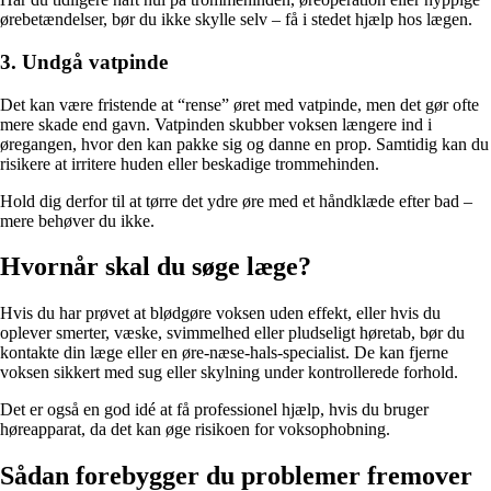
ørebetændelser, bør du ikke skylle selv – få i stedet hjælp hos lægen.
3. Undgå vatpinde
Det kan være fristende at “rense” øret med vatpinde, men det gør ofte
mere skade end gavn. Vatpinden skubber voksen længere ind i
øregangen, hvor den kan pakke sig og danne en prop. Samtidig kan du
risikere at irritere huden eller beskadige trommehinden.
Hold dig derfor til at tørre det ydre øre med et håndklæde efter bad –
mere behøver du ikke.
Hvornår skal du søge læge?
Hvis du har prøvet at blødgøre voksen uden effekt, eller hvis du
oplever smerter, væske, svimmelhed eller pludseligt høretab, bør du
kontakte din læge eller en øre-næse-hals-specialist. De kan fjerne
voksen sikkert med sug eller skylning under kontrollerede forhold.
Det er også en god idé at få professionel hjælp, hvis du bruger
høreapparat, da det kan øge risikoen for voksophobning.
Sådan forebygger du problemer fremover