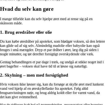
Hvad du selv kan gøre
I mange tilfælde kan du selv hjælpe øret med at rense sig på en
skånsom måde.
1. Brug øredråber eller olie
Du kan købe øredråber på apoteket, som blødgør voksen, så den lettere
kan glide ud af sig selv. Almindelig madolie eller babyolie kan også
bruges i små mængder. Dryp et par dråber i øret, læg dig på siden i
nogle minutter, og tør derefter forsigtigt overskydende olie væk.
Gentag behandlingen et par dage i træk, og undgå at stikke noget ind i
øret bagefter – voksen skal have tid til at løsne sig naturligt.
2. Skylning – men med forsigtighed
Hvis voksen ikke løsner sig, kan du forsøge at skylle øret med lunkent
vand ved hjælp af en øreskylleflaske fra apoteket. Følg altid
brugsanvisningen nøje, og brug aldrig koldt eller for varmt vand, da
det kan give svimmelhed.
Har du tidligere haft hul på trommehinden, øreoperation eller hyppige