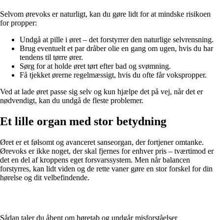
Selvom ørevoks er naturligt, kan du gøre lidt for at mindske risikoen
for propper:
Undgå at pille i øret – det forstyrrer den naturlige selvrensning.
Brug eventuelt et par dråber olie en gang om ugen, hvis du har
tendens til tørre ører.
Sørg for at holde øret tørt efter bad og svømning.
Få tjekket ørerne regelmæssigt, hvis du ofte får vokspropper.
Ved at lade øret passe sig selv og kun hjælpe det på vej, når det er
nødvendigt, kan du undgå de fleste problemer.
Et lille organ med stor betydning
Øret er et følsomt og avanceret sanseorgan, der fortjener omtanke.
Ørevoks er ikke noget, der skal fjernes for enhver pris – tværtimod er
det en del af kroppens eget forsvarssystem. Men når balancen
forstyrres, kan lidt viden og de rette vaner gøre en stor forskel for din
hørelse og dit velbefindende.
Sådan taler du åbent om høretab og undgår misforståelser