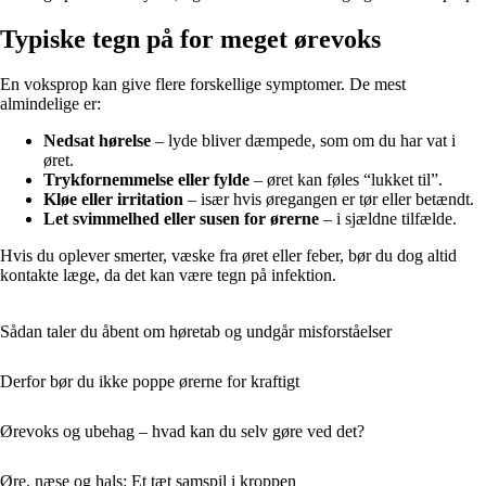
Typiske tegn på for meget ørevoks
En voksprop kan give flere forskellige symptomer. De mest
almindelige er:
Nedsat hørelse
– lyde bliver dæmpede, som om du har vat i
øret.
Trykfornemmelse eller fylde
– øret kan føles “lukket til”.
Kløe eller irritation
– især hvis øregangen er tør eller betændt.
Let svimmelhed eller susen for ørerne
– i sjældne tilfælde.
Hvis du oplever smerter, væske fra øret eller feber, bør du dog altid
kontakte læge, da det kan være tegn på infektion.
Sådan taler du åbent om høretab og undgår misforståelser
Derfor bør du ikke poppe ørerne for kraftigt
Ørevoks og ubehag – hvad kan du selv gøre ved det?
Øre, næse og hals: Et tæt samspil i kroppen