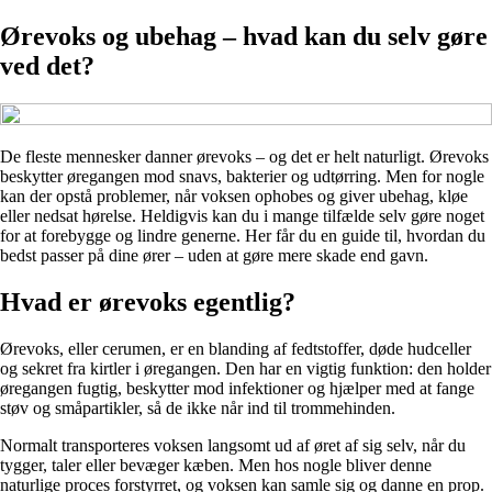
Ørevoks og ubehag – hvad kan du selv gøre
ved det?
De fleste mennesker danner ørevoks – og det er helt naturligt. Ørevoks
beskytter øregangen mod snavs, bakterier og udtørring. Men for nogle
kan der opstå problemer, når voksen ophobes og giver ubehag, kløe
eller nedsat hørelse. Heldigvis kan du i mange tilfælde selv gøre noget
for at forebygge og lindre generne. Her får du en guide til, hvordan du
bedst passer på dine ører – uden at gøre mere skade end gavn.
Hvad er ørevoks egentlig?
Ørevoks, eller cerumen, er en blanding af fedtstoffer, døde hudceller
og sekret fra kirtler i øregangen. Den har en vigtig funktion: den holder
øregangen fugtig, beskytter mod infektioner og hjælper med at fange
støv og småpartikler, så de ikke når ind til trommehinden.
Normalt transporteres voksen langsomt ud af øret af sig selv, når du
tygger, taler eller bevæger kæben. Men hos nogle bliver denne
naturlige proces forstyrret, og voksen kan samle sig og danne en prop.