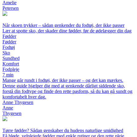
Amelie
Petersen
Når skoen trykker – sådan genkender du fodtøj, der ikke passer
Lær at spotte sko, der skader dine fødder, før de ødelægger din dag
Fødder
Fødder
Fodtøj
Sko
Sundhed
Komfort
Fodpleje
7 min
Mange går rundt i fodtøj, der ikke passer – og det kan mærkes.
Denne guide hjælper dig med at genkende dårligt siddende sko,
forstå din fodtype og finde den rette pasform, så du kan gå sundt og
komfortabelt hver dag.
Anne Thygesen
Anne
Thygesen
Tørre fødder? Sådan genskaber du hudens naturlige smidighed
Få bløde, velplejede fødder med enkle rutiner og den rette pleje