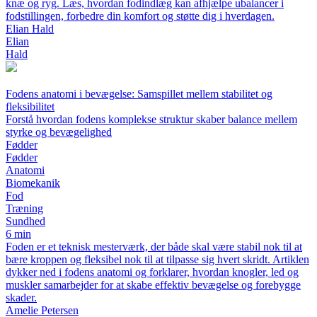
knæ og ryg. Læs, hvordan fodindlæg kan afhjælpe ubalancer i
fodstillingen, forbedre din komfort og støtte dig i hverdagen.
Elian Hald
Elian
Hald
Fodens anatomi i bevægelse: Samspillet mellem stabilitet og
fleksibilitet
Forstå hvordan fodens komplekse struktur skaber balance mellem
styrke og bevægelighed
Fødder
Fødder
Anatomi
Biomekanik
Fod
Træning
Sundhed
6 min
Foden er et teknisk mesterværk, der både skal være stabil nok til at
bære kroppen og fleksibel nok til at tilpasse sig hvert skridt. Artiklen
dykker ned i fodens anatomi og forklarer, hvordan knogler, led og
muskler samarbejder for at skabe effektiv bevægelse og forebygge
skader.
Amelie Petersen