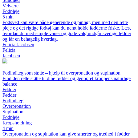
Sundhed
Velvære
Fodpleje
5 min
Fodsved kan være både generende og pinligt, men med den rette
pleje og det rigtige fodtøj kan du nemt holde fødderne friske. Læs,
hvordan du med simple vaner og gode valg undgår svedige fødder
og får en behagelig hverdag.
Felicia Jacobsen
Felicia
Jacobsen
Fodindlæg som støtte – hjælp til overpronation og supination
Find den rette støtte til dine fødder og genopret kroppens naturlige
balance
Fødder
Fødder
Fodindlæg
Overpronation
Supination
Fodpleje
Kropsholdning
4 min
Overpronation og supination kan give smerter og træthed i fødder,