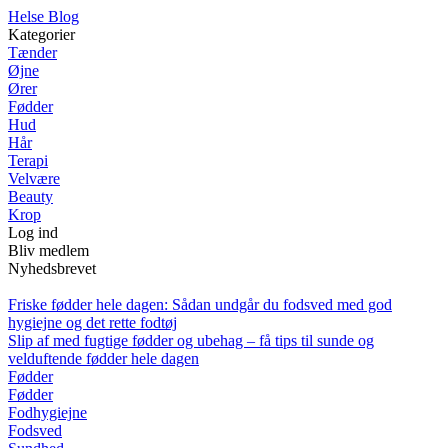
Helse Blog
Kategorier
Tænder
Øjne
Ører
Fødder
Hud
Hår
Terapi
Velvære
Beauty
Krop
Log ind
Bliv medlem
Nyhedsbrevet
Friske fødder hele dagen: Sådan undgår du fodsved med god
hygiejne og det rette fodtøj
Slip af med fugtige fødder og ubehag – få tips til sunde og
velduftende fødder hele dagen
Fødder
Fødder
Fodhygiejne
Fodsved