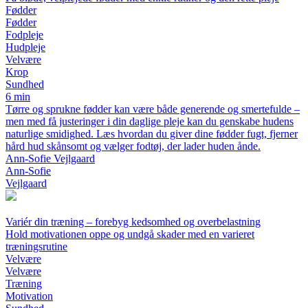
Fødder
Fødder
Fodpleje
Hudpleje
Velvære
Krop
Sundhed
6 min
Tørre og sprukne fødder kan være både generende og smertefulde –
men med få justeringer i din daglige pleje kan du genskabe hudens
naturlige smidighed. Læs hvordan du giver dine fødder fugt, fjerner
hård hud skånsomt og vælger fodtøj, der lader huden ånde.
Ann-Sofie Vejlgaard
Ann-Sofie
Vejlgaard
Variér din træning – forebyg kedsomhed og overbelastning
Hold motivationen oppe og undgå skader med en varieret
træningsrutine
Velvære
Velvære
Træning
Motivation