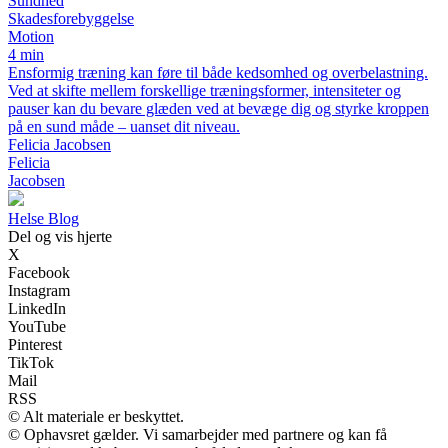
Sundhed
Skadesforebyggelse
Motion
4 min
Ensformig træning kan føre til både kedsomhed og overbelastning.
Ved at skifte mellem forskellige træningsformer, intensiteter og
pauser kan du bevare glæden ved at bevæge dig og styrke kroppen
på en sund måde – uanset dit niveau.
Felicia Jacobsen
Felicia
Jacobsen
Helse Blog
Del og vis hjerte
X
Facebook
Instagram
LinkedIn
YouTube
Pinterest
TikTok
Mail
RSS
© Alt materiale er beskyttet.
© Ophavsret gælder. Vi samarbejder med partnere og kan få