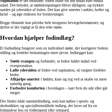
Supination
er det modsatte: foden ruller for lidt indad eller endda
udad. Det betyder, at støddæmpningen bliver dårligere, og trykket
samles på ydersiden af foden. Det kan give smerter i ankler, hofter og
lænd – og øge risikoen for forstuvninger.
Begge tilstande kan påvirke hele kroppens bevægelsesmønster, og
derfor er det vigtigt at få den rette støtte.
Hvordan hjælper fodindlæg?
Et fodindlæg fungerer som en individuel støtte, der korrigerer fodens
stilling og fordeler belastningen mere jævnt. Indlægget kan:
Støtte svangen
og forhindre, at foden falder indad ved
overpronation.
Løfte ydersiden
af foden ved supination, så vægten fordeles
bedre.
Afhjælpe smerter
i fødder, knæ og ryg ved at skabe en mere
naturlig gang.
Forbedre komforten
i hverdagen – især hvis du står eller går
meget.
Der findes både standardindlæg, som kan købes i sports- og
skobutikker, og specialfremstillede indlæg, der laves ud fra en
fodanalyse hos en fodterapeut eller ortopæd.