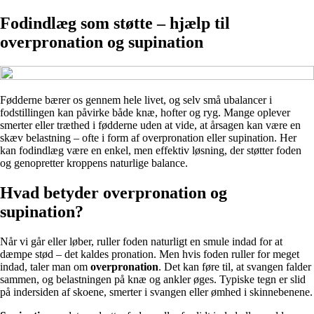
Fodindlæg som støtte – hjælp til
overpronation og supination
Fødderne bærer os gennem hele livet, og selv små ubalancer i
fodstillingen kan påvirke både knæ, hofter og ryg. Mange oplever
smerter eller træthed i fødderne uden at vide, at årsagen kan være en
skæv belastning – ofte i form af overpronation eller supination. Her
kan fodindlæg være en enkel, men effektiv løsning, der støtter foden
og genopretter kroppens naturlige balance.
Hvad betyder overpronation og
supination?
Når vi går eller løber, ruller foden naturligt en smule indad for at
dæmpe stød – det kaldes pronation. Men hvis foden ruller for meget
indad, taler man om
overpronation
. Det kan føre til, at svangen falder
sammen, og belastningen på knæ og ankler øges. Typiske tegn er slid
på indersiden af skoene, smerter i svangen eller ømhed i skinnebenene.