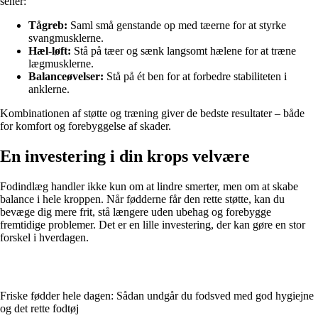
sener:
Tågreb:
Saml små genstande op med tæerne for at styrke
svangmusklerne.
Hæl-løft:
Stå på tæer og sænk langsomt hælene for at træne
lægmusklerne.
Balanceøvelser:
Stå på ét ben for at forbedre stabiliteten i
anklerne.
Kombinationen af støtte og træning giver de bedste resultater – både
for komfort og forebyggelse af skader.
En investering i din krops velvære
Fodindlæg handler ikke kun om at lindre smerter, men om at skabe
balance i hele kroppen. Når fødderne får den rette støtte, kan du
bevæge dig mere frit, stå længere uden ubehag og forebygge
fremtidige problemer. Det er en lille investering, der kan gøre en stor
forskel i hverdagen.
Friske fødder hele dagen: Sådan undgår du fodsved med god hygiejne
og det rette fodtøj