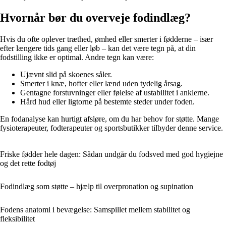
Hvornår bør du overveje fodindlæg?
Hvis du ofte oplever træthed, ømhed eller smerter i fødderne – især
efter længere tids gang eller løb – kan det være tegn på, at din
fodstilling ikke er optimal. Andre tegn kan være:
Ujævnt slid på skoenes såler.
Smerter i knæ, hofter eller lænd uden tydelig årsag.
Gentagne forstuvninger eller følelse af ustabilitet i anklerne.
Hård hud eller ligtorne på bestemte steder under foden.
En fodanalyse kan hurtigt afsløre, om du har behov for støtte. Mange
fysioterapeuter, fodterapeuter og sportsbutikker tilbyder denne service.
Friske fødder hele dagen: Sådan undgår du fodsved med god hygiejne
og det rette fodtøj
Fodindlæg som støtte – hjælp til overpronation og supination
Fodens anatomi i bevægelse: Samspillet mellem stabilitet og
fleksibilitet